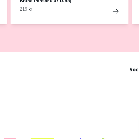
Bruna fransar 0,07 D-böj
219 kr
Soc