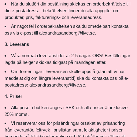
När du slutfört din beställning skickas en orderbekräftelse till
din e-postadress. I bekräftelsen finner du alla uppgifter om
produkter, pris, fakturerings- och leveransadress.
Är något fel i orderbekräftelsen ska du omedelbart kontakta
oss via e-post till
alexandrasandberg@live.se
.
Leverans
Våra normala leveranstider är 2-5 dagar. OBS! Beställningar
lagda på helger skickas tidigast på måndagen efter.
Om förseningar i leveransen skulle uppstå (utan att vi har
meddelat dig om längre leveranstid) ska du kontakta oss på e-
postadress:
alexandrasandberg@live.se
.
Priser
Alla priser i butiken anges i SEK och alla priser är inklusive
25% moms.
Vi reserverar oss för prisändringar orsakat av prisändring
från leverantör, feltryck i prislistan samt felaktigheter i priser
beroende på felaktig information och förbehåller oss rätten att