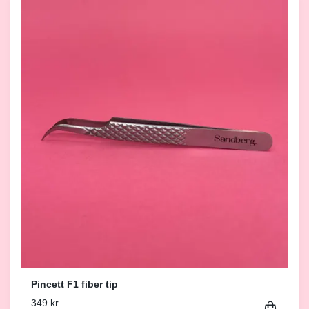
Pincett F1 fiber tip
349 kr