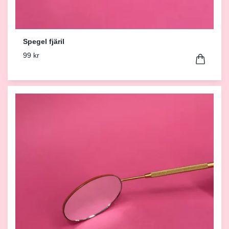
Spegel fjäril
99 kr