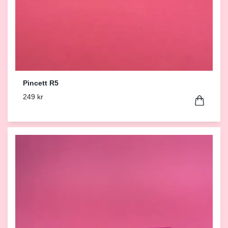
Pincett R5
249 kr